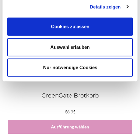
Details zeigen
Weiterlesen
Cookies zulassen
Dieses
Produkt
weist
Auswahl erlauben
mehrere
Varianten
auf.
Nur notwendige Cookies
Die
Optionen
können
auf
GreenGate Brotkorb
der
Produktseite
€
8,95
gewählt
werden
Ausführung wählen