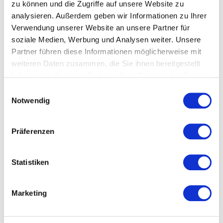
zu können und die Zugriffe auf unsere Website zu
analysieren. Außerdem geben wir Informationen zu Ihrer
€
119,95
Verwendung unserer Website an unsere Partner für
soziale Medien, Werbung und Analysen weiter. Unsere
Weiterlesen
Partner führen diese Informationen möglicherweise mit
weiteren Daten zusammen, die Sie ihnen bereitgestellt
haben oder die sie im Rahmen Ihrer Nutzung der Dienste
gesammelt haben.
Einwilligungsauswahl
Notwendig
Präferenzen
Statistiken
GreenGate Magnete im 3er Set „Donut“
Marketing
€
11,95