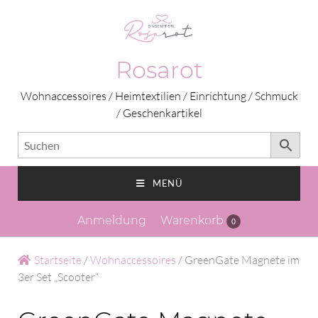
Rosarot
Wohnaccessoires / Heimtextilien / Einrichtung / Schmuck
/ Geschenkartikel
MENÜ
Anmeldung
Warenkorb
0
Startseite
/
Wohnaccessoires
/ GreenGate Magnete im
3er Set „Scooter“