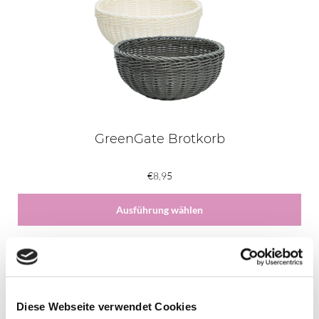
Produkt
weist
mehrere
Varianten
auf.
Die
Optionen
können
auf
GreenGate Brotkorb
der
Produktseite
€
8,95
gewählt
werden
Ausführung wählen
Diese Webseite verwendet Cookies