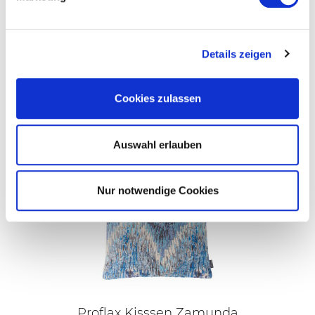
GreenGate Magnete im 3er Set „Scooter“
Details zeigen
€
11,95
Cookies zulassen
Weiterlesen
Auswahl erlauben
Nur notwendige Cookies
Proflax Kisssen Zamunda