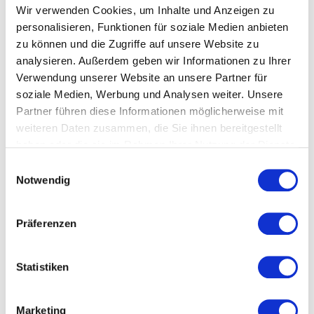
Wir verwenden Cookies, um Inhalte und Anzeigen zu
personalisieren, Funktionen für soziale Medien anbieten
zu können und die Zugriffe auf unsere Website zu
analysieren. Außerdem geben wir Informationen zu Ihrer
Verwendung unserer Website an unsere Partner für
GreenGate Magnete im 3er Set „Donut“
soziale Medien, Werbung und Analysen weiter. Unsere
Partner führen diese Informationen möglicherweise mit
€
11,95
weiteren Daten zusammen, die Sie ihnen bereitgestellt
haben oder die sie im Rahmen Ihrer Nutzung der Dienste
Weiterlesen
gesammelt haben.
Einwilligungsauswahl
Notwendig
Präferenzen
Statistiken
Marketing